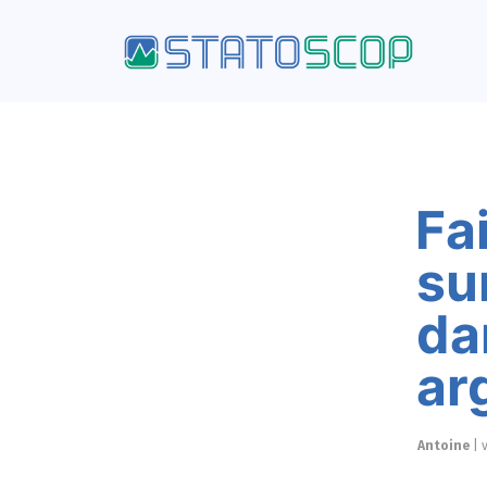
Le blog - Tag R
Ta
Retou
Fa
su
da
ar
Antoine
|