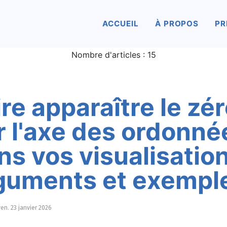
g R
r à l'accueil du blog
ACCUEIL
À PROPOS
PR
Nombre d'articles : 15
ire apparaître le zé
r l'axe des ordonné
ns vos visualisation
guments et exempl
ven. 23 janvier 2026