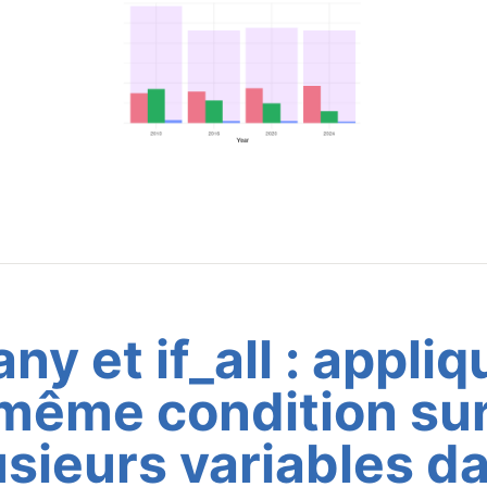
any et if_all : appli
 même condition su
usieurs variables d