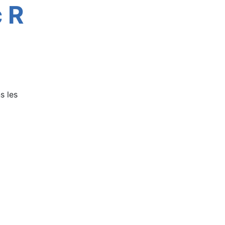
c R
s les