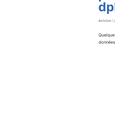
dp
Antoine
|
j
Quelques
données