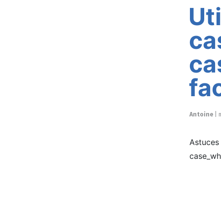
Ut
ca
ca
fa
Antoine
|
Astuces 
case_whe