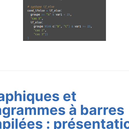
aphiques et
agrammes à barres
pilées : présentati