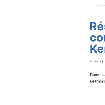
Ré
co
Ke
Antoine
|
Démonstr
Learning