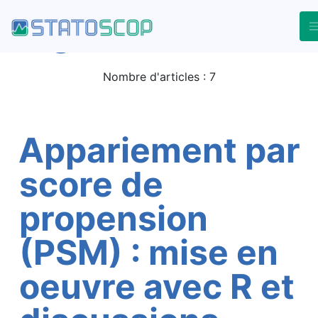
Le blog - Tag Rstats
Tag Rstats
Retour à l'accueil du blog
Nombre d'articles : 7
Appariement par
score de
propension
(PSM) : mise en
oeuvre avec R et