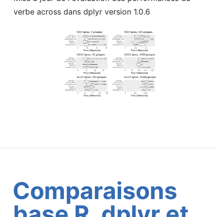
verbe across dans dplyr version 1.0.6
Comparaisons
base R, dplyr et