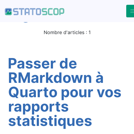
Le blog - Tag rmarkdown
Tag rmarkdown
Retour à l'accueil du blog
Nombre d'articles : 1
Passer de
RMarkdown à
Quarto pour vos
rapports
statistiques